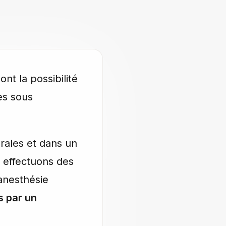
ont la possibilité
es sous
ales et dans un
 effectuons des
anesthésie
s par un