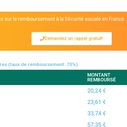
 sur le remboursement à la Sécurité sociale en France
Demandez un rappel gratuit!
ires (taux de remboursement: 70%)
MONTANT
REMBOURSÉ
20,24 €
e
23,61 €
33,74 €
57,35 €