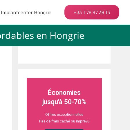
Implantcenter Hongrie
+33 1 79 97 38 13
ordables en Hongrie
Économies
jusqu'à 50-70%
Offres exceptionnelles
e
Pas de frais caché ou imprévu